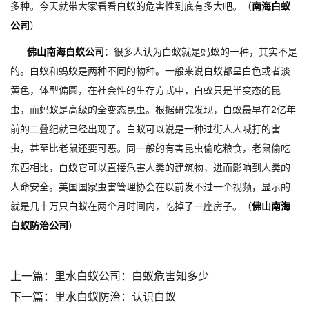
多种。今天就带大家看看白蚁的危害性到底有多大吧。（
南海白蚁
公司
）
佛山南海白蚁公司
：很多人认为白蚁就是蚂蚁的一种，其实不是
的。白蚁和蚂蚁是两种不同的物种。一般来说白蚁都呈白色或者淡
黄色，体型偏圆，在社会性的生存方式中，白蚁只是半变态的昆
虫，而蚂蚁是高级的全变态昆虫。根据研究发现，白蚁最早在2亿年
前的二叠纪就已经出现了。白蚁可以说是一种过街人人喊打的害
虫，甚至比老鼠还要可恶。同一般的有害昆虫偷吃粮食，老鼠偷吃
东西相比，白蚁它可以直接危害人类的建筑物，进而影响到人类的
人命安全。美国国家虫害管理协会在以前发不过一个视频，显示的
就是几十万只白蚁在两个月时间内，吃掉了一座房子。（
佛山南海
白蚁防治公司
）
上一篇：
里水白蚁公司：白蚁危害知多少
下一篇：
里水白蚁防治：认识白蚁