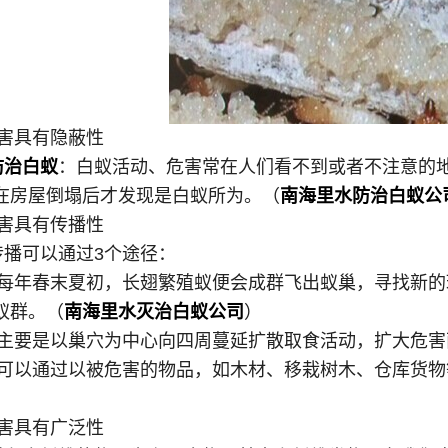
害具有隐蔽性
防治白蚁
：白蚁活动、危害常在人们看不到或者不注意的
在房屋倒塌后才发现是白蚁所为。（
南海里水防治白蚁公
害具有传播性
播可以通过3个途径：
年春末夏初，长翅繁殖蚁便会成群飞出蚁巢，寻找新的
蚁群。（
南海里水灭治白蚁公司
）
要是以巢穴为中心向四周蔓延扩散取食活动，扩大危害
以通过以被危害的物品，如木材、移栽树木、仓库货物
）
害具有广泛性