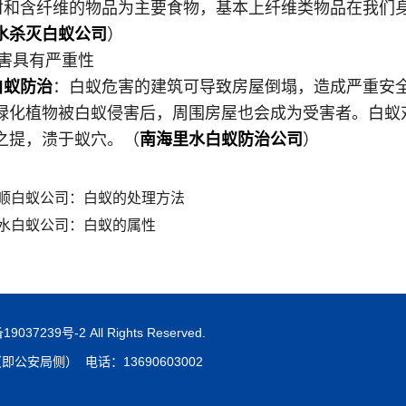
含纤维的物品为主要食物，基本上纤维类物品在我们身
水杀灭白蚁公司
）
害具有严重性
白蚁防治
：白蚁危害的建筑可导致房屋倒塌，造成严重安
绿化植物被白蚁侵害后，周围房屋也会成为受害者。白蚁
之提，溃于蚁穴。（
南海里水白蚁防治公司
）
顺白蚁公司：白蚁的处理方法
水白蚁公司：白蚁的属性
19037239号-2
All Rights Reserved.
局侧） 电话：13690603002